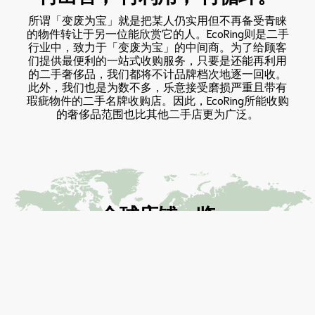
所谓「变废为宝」就是把某人仍实用但不再备受青睐
的物件转让于另一位能欣赏它的人。EcoRing则是二手
行业中，致力于「变废为宝」的中间商。为了给顾客
们提供最便利的一站式收购服务，只要是还能再利用
的二手奢侈品，我们都将不计品牌档次地逐一回收。
此外，我们也是为数不多，乐意接受磨损严重且带有
瑕疵物件的二手名牌收购店。因此，EcoRing所能收购
的奢侈品范围也比其他二手店更为广泛。
全球店铺一览
EcoRing在全球设有
200多家店铺
并
拥有
超过20年的专业奢侈品买卖经
验
。目前业务已扩张至马来西亚、新